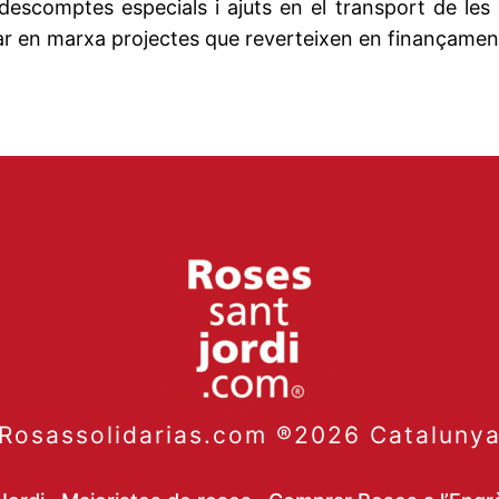
scomptes especials i ajuts en el transport de les r
r en marxa projectes que reverteixen en finançament 
Rosassolidarias.com ®2026 Cataluny