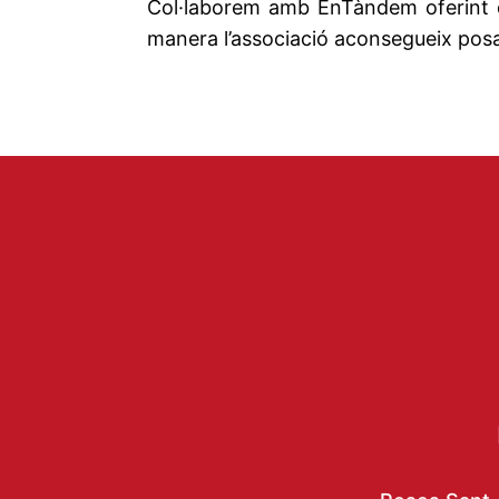
Col·laborem amb EnTàndem oferint de
manera l’associació aconsegueix posa