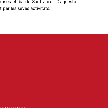
oses el dia de Sant Jordi. D’aquesta
per les seves activitats.
a