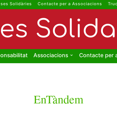
ses Solidàries
Contacte per a Associacions
Tru
es Solida
onsabilitat
Associacions
Contacte per 
EnTàndem