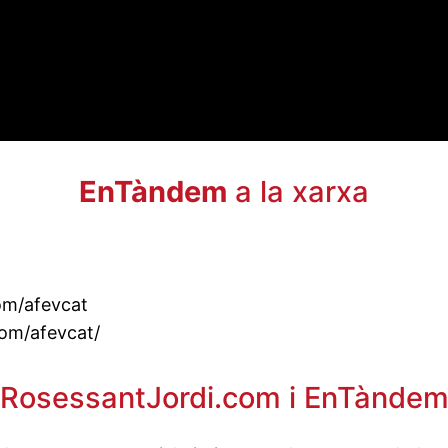
EnTàndem
a la xarxa
m/afevcat
om/afevcat/
RosessantJordi.com i EnTànde