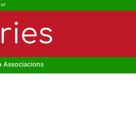
car
ries
a Associacions